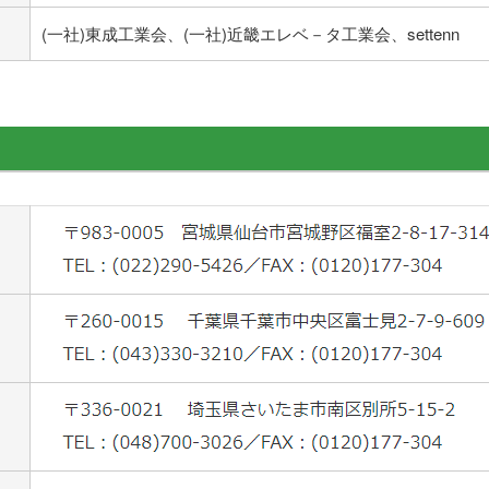
(一社)東成工業会、(一社)近畿エレベ－タ工業会、settenn