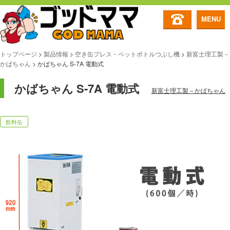
MENU
トップページ
>
製品情報
>
空き缶プレス・ペットボトルつぶし機
>
新富士理工製－
かばちゃん
>
かばちゃん S-7A 電動式
かばちゃん S-7A 電動式
新富士理工製－かばちゃん
飲料缶