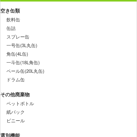
空き缶類
飲料缶
缶詰
スプレー缶
一号缶(3L丸缶)
角缶(4L缶)
一斗缶(18L角缶)
ペール缶(20L丸缶)
ドラム缶
その他廃棄物
ペットボトル
紙パック
ビニール
選別機能