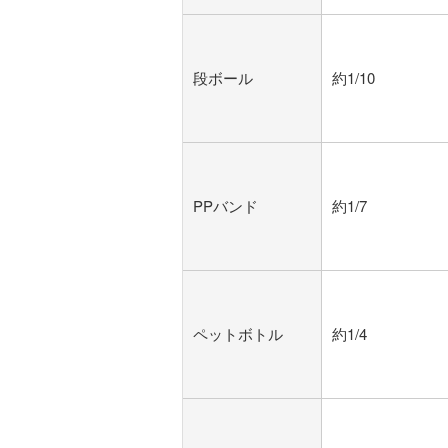
段ボール
約1/10
PPバンド
約1/7
ペットボトル
約1/4