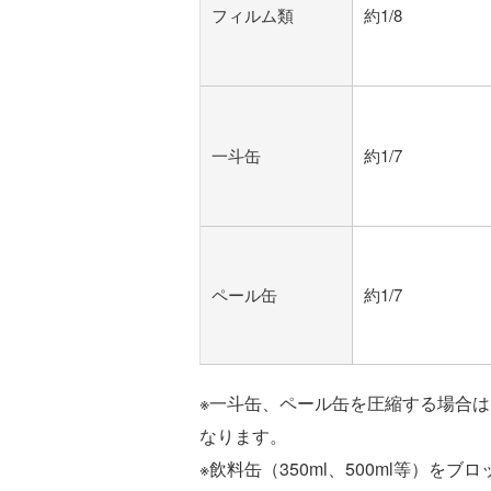
フィルム類
約1/8
一斗缶
約1/7
ペール缶
約1/7
※一斗缶、ペール缶を圧縮する場合
なります。
※飲料缶（350ml、500ml等）