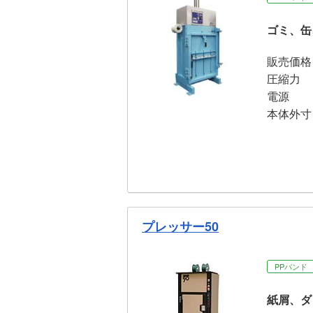
ゴミ、缶
販売価格
圧縮力
電源
本体外寸
プレッサー50
PPバンド
紙屑、ダ