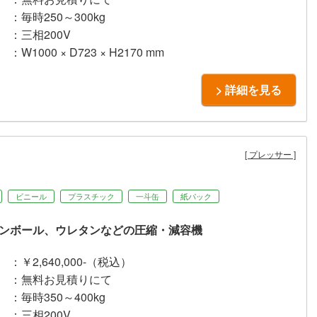
：毎時250～300kg
：三相200V
：W1000 × D723 × H2170 mm
> 詳細を見る
プレッサー
ビニール
プラスチック
一斗缶
紙パック
ンボール、ウレタンなどの圧縮・減容機
：￥2,640,000-（税込）
：無料お見積りにて
：毎時350～400kg
：三相200V