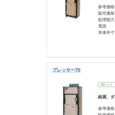
参考価格
販売価格
処理能力
電源
本体外寸
プレッサー70
PPバンド
紙屑、ダ
参考価格
販売価格