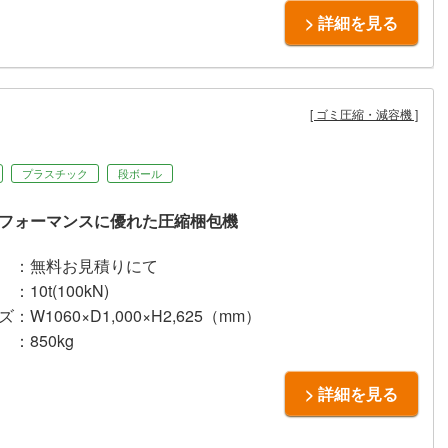
> 詳細を見る
ゴミ圧縮・減容機
プラスチック
段ボール
フォーマンスに優れた圧縮梱包機
：無料お見積りにて
：10t(100kN)
ズ
：W1060×D1,000×H2,625（mm）
：850kg
> 詳細を見る