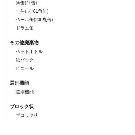
角缶(4L缶)
一斗缶(18L角缶)
ペール缶(20L丸缶)
ドラム缶
その他廃棄物
ペットボトル
紙パック
ビニール
選別機能
選別機能
ブロック状
ブロック状