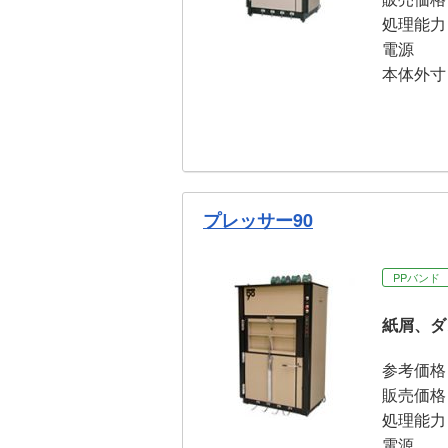
処理能力
電源
本体外寸
プレッサー90
PPバンド
紙屑、ダ
参考価格
販売価格
処理能力
電源