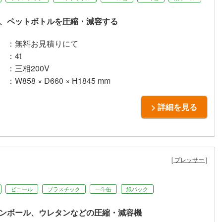
、ペットボトルを圧縮・減容する
：無料お見積りにて
：4t
：三相200V
：W858 × D660 × H1845 mm
> 詳細を見る
プレッサー
ビニール
プラスチック
一斗缶
紙パック
ンボール、ウレタンなどの圧縮・減容機