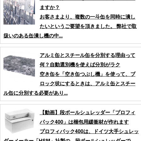
ますか？
お客さまより、複数の一斗缶を同時に潰し
たいというご要望を頂きました。 弊社で取
扱いのある缶潰し機の中...
アルミ缶とスチール缶を分別する理由って
何？自動選別機を使えば分別がラク
空き缶を「空き缶つぶし機」を使って、ブ
ロック状にするときは、アルミ缶とスチー
ル缶に分別する必要があり...
【動画】段ボールシュレッダー「プロフィ
パック400」は梱包用緩衝材が作れます
プロフィパック400は、ドイツ大手シュレッ
ダーメーカー「HSM」社製の、段ボールシュレッダーで