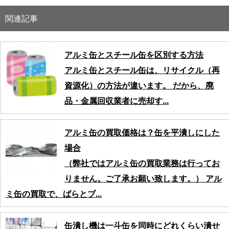
関連記事
アルミ缶とスチール缶を区別する方法
アルミ缶とスチール缶は、リサイクル（再
資源化）の方法が違います。 だから、廃
品・金属回収業者に売却す...
アルミ缶の買取価格は？缶を平潰しにした
場合
（弊社ではアルミ缶の買取業務は行ってお
りません。ご了承お願い致します。） アル
ミ缶の買取で、ばらとブ...
缶潰し機は一斗缶を同時にどれくらい潰せ