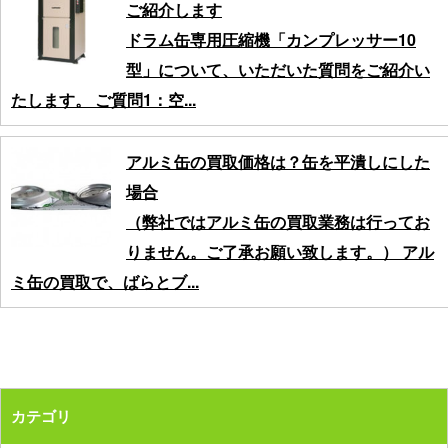
ご紹介します
ドラム缶専用圧縮機「カンプレッサー10
型」について、いただいた質問をご紹介い
たします。 ご質問1：空...
アルミ缶の買取価格は？缶を平潰しにした
場合
（弊社ではアルミ缶の買取業務は行ってお
りません。ご了承お願い致します。） アル
ミ缶の買取で、ばらとブ...
カテゴリ