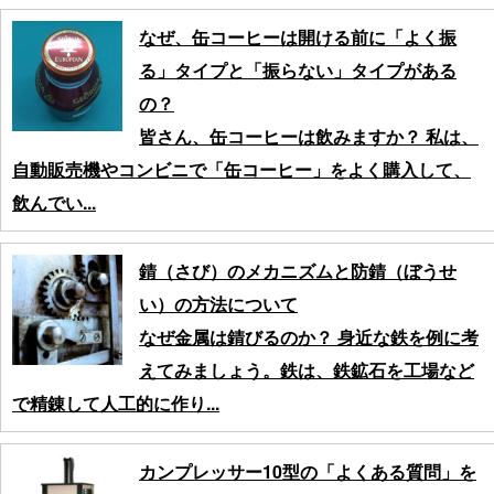
なぜ、缶コーヒーは開ける前に「よく振
る」タイプと「振らない」タイプがある
の？
皆さん、缶コーヒーは飲みますか？ 私は、
自動販売機やコンビニで「缶コーヒー」をよく購入して、
飲んでい...
錆（さび）のメカニズムと防錆（ぼうせ
い）の方法について
なぜ金属は錆びるのか？ 身近な鉄を例に考
えてみましょう。鉄は、鉄鉱石を工場など
で精錬して人工的に作り...
カンプレッサー10型の「よくある質問」を