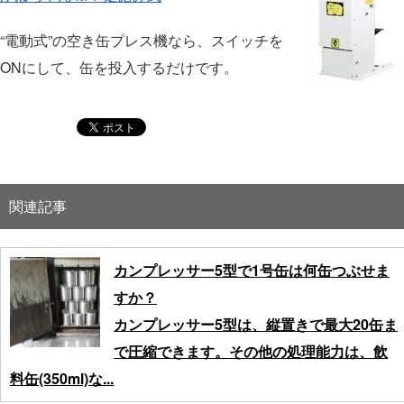
“電動式”の空き缶プレス機なら、スイッチを
ONにして、缶を投入するだけです。
関連記事
カンプレッサー5型で1号缶は何缶つぶせま
すか？
カンプレッサー5型は、縦置きで最大20缶ま
で圧縮できます。その他の処理能力は、飲
料缶(350ml)な...